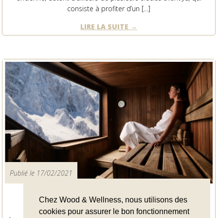
consiste à profiter d’un […]
LIRE LA SUITE
Publié le 17/02/2021
Le sauna à l’ère de la Covid-19
Chez Wood & Wellness, nous utilisons des
cookies pour assurer le bon fonctionnement