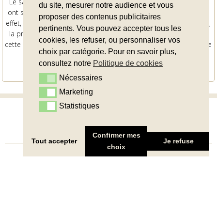
Le sauna fait partie des nombreuses pratiques du Wellness qui
du site, mesurer notre audience et vous
ont soulevé des questions depuis l’apparition de la Covid-19. En
proposer des contenus publicitaires
effet, utilisé dans un cadre personnel et privé par des particuliers,
pertinents. Vous pouvez accepter tous les
la pratique du sauna peut soulever la question des bienfaits de
cookies, les refuser, ou personnaliser vos
cette activité pour le corps, notamment dans la prévention contre
choix par catégorie. Pour en savoir plus,
les virus saisonniers […]
consultez notre
Politique de cookies
LIRE LA SUITE
Nécessaires
Nécessaires
Marketing
Marketing
Statistiques
Statistiques
TOUS LES ARTICLES
Confirmer mes
Tout accepter
Je refuse
choix
Wood and Wellness - Bains Nordiques -
Saunas
4.6
powered by
G
o
o
g
l
e