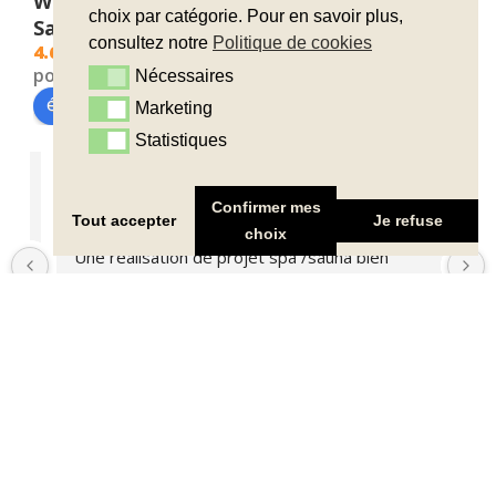
Wood and Wellness - Bains Nordiques -
choix par catégorie. Pour en savoir plus,
Saunas
consultez notre
Politique de cookies
4.6
powered by
G
o
o
g
l
e
Nécessaires
Nécessaires
évaluez-nous sur
Marketing
Marketing
Statistiques
Statistiques
Clement M.
il y a 8 mois
Confirmer mes
Tout accepter
Je refuse
choix
Une réalisation de projet spa /sauna bien 
orchestrée, l'équipe toujours joignable et réactive. 
Au top 👍
 