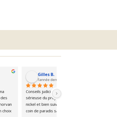
Margot M.
l’année dernière
priétaire d'une maison 
tes, j'ai eu recours aux 
stations de l'entreprise 
d And Wellness en 