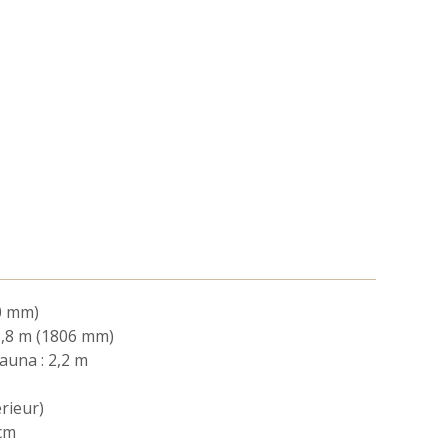
0 mm)
1,8 m (1806 mm)
sauna : 2,2 m
érieur)
 cm