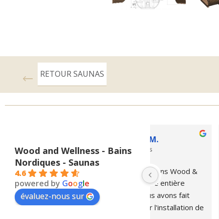
RETOUR SAUNAS
Clement M.
willdol
Wood and Wellness - Bains
il y a 8 mois
l’année de
Nordiques - Saunas
& 
Une réalisation de projet spa 
j’ai acheté 2 ba
4.6
powered by
G
o
o
g
l
e
/sauna bien orchestrée, 
société qui va  
l'équipe toujours joignable et 
hébergements d
évaluez-nous sur
n de 
réactive. Au top 👍
.. c’est difficile 