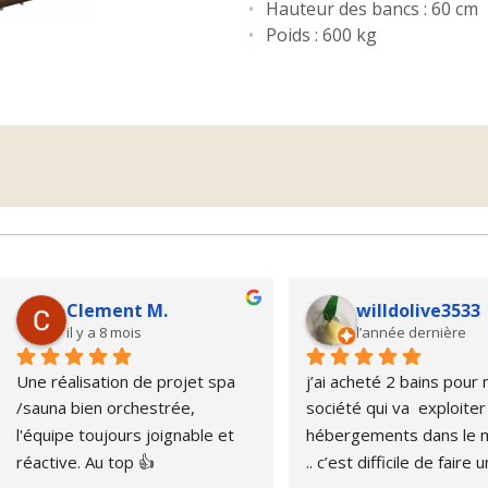
Hauteur des bancs : 60 cm
Poids : 600 kg
ive3533
Gilles B.
rnière
l’année dernière
ins pour ma 
Conseils judicieux, étude 
Pro
exploiter des 
sérieuse du projet, installation 
d'hô
ans le morvan 
nickel et bien suivie.Mon petit 
pre
de faire un choix 
coin de paradis sauna, bain 
Woo