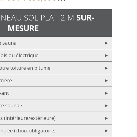
NEAU SOL PLAT 2 M
SUR-
MESURE
re sauna
ois ou électrique
votre toiture en bitume
rrière
vant
re sauna ?
is (intérieure/extérieure)
ntrée (choix obligatoire)