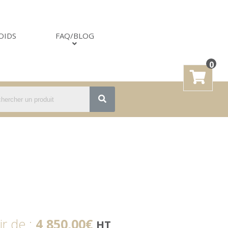
OIDS
FAQ/BLOG
0
ir de :
4 850,00
€
HT