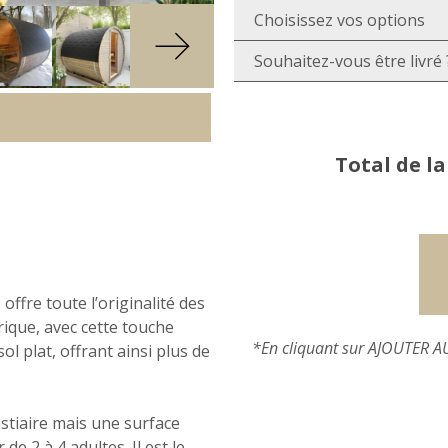
Choisissez vos options
Souhaitez-vous être livré 
Total de l
t
offre toute l’originalité des
ique, avec cette touche
*En cliquant sur AJOUTER AU
l plat, offrant ainsi plus de
estiaire mais une surface
e 2 à 4 adultes. Il est le