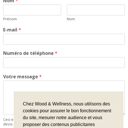
Nom
*
Prénom
Nom
E-mail
*
Numéro de téléphone
*
Votre message
*
Chez Wood & Wellness, nous utilisons des
cookies pour assurer le bon fonctionnement
du site, mesurer notre audience et vous
Ceci est un formulaire de contact, il ne s'agit pas d'une demande de
devis.
proposer des contenus publicitaires