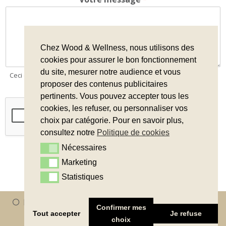
Chez Wood & Wellness, nous utilisons des
cookies pour assurer le bon fonctionnement
du site, mesurer notre audience et vous
Ceci est un formulaire de contact, il ne s'agit pas d'une demande de
devis.
proposer des contenus publicitaires
pertinents. Vous pouvez accepter tous les
cookies, les refuser, ou personnaliser vos
choix par catégorie. Pour en savoir plus,
consultez notre
Politique de cookies
Nécessaires
Nécessaires
Envoyer
Marketing
Marketing
Statistiques
Statistiques
Mentions légales
Conditions générales de vente
Confirmer mes
Politique de confidentialité
Cookies
Tout accepter
Je refuse
choix