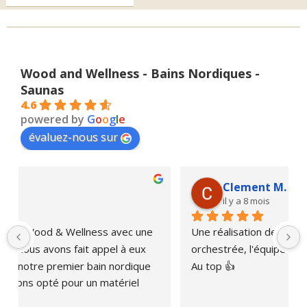
Wood and Wellness - Bains Nordiques -
Saunas
4.6
powered by
G
o
o
g
l
e
évaluez-nous sur
Clement M.
il y a 8 mois
Une réalisation de projet spa /sauna bien 
orchestrée, l'équipe toujours joignable et réactive. 
Au top 👍